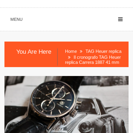
MENU
You Are Here
Home
TAG Heuer replica
Il cronografo TAG Heuer
replica Carrera 1887 41 mm