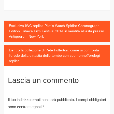
Navigazione
Esclusivo IWC replica Pilot’s Watch Spitfire Chronograph
Edition Tribeca Film Festival 2014 in vendita all’asta presso
articoli
Antiquorum New York
Dentro la collezione di Pete Fullerton: come si confronta
l’erede della dinastia delle tombe con suo nonno?orologi
replica
Lascia un commento
Il tuo indirizzo email non sarà pubblicato.
I campi obbligatori
sono contrassegnati
*