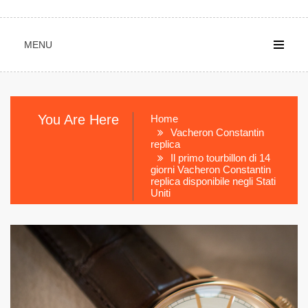
MENU
You Are Here
Home
Vacheron Constantin
replica
Il primo tourbillon di 14
giorni Vacheron Constantin
replica disponibile negli Stati
Uniti