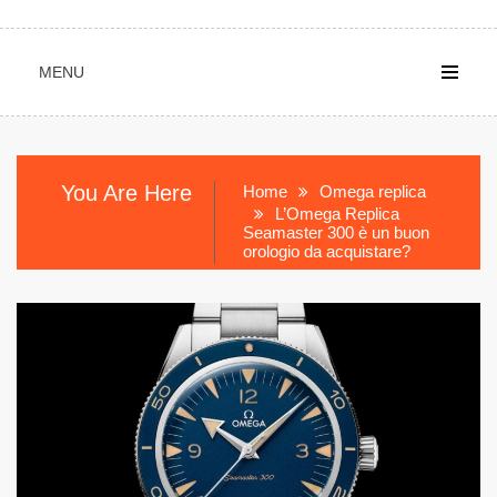
MENU
You Are Here
Home
Omega replica
L’Omega Replica
Seamaster 300 è un buon
orologio da acquistare?