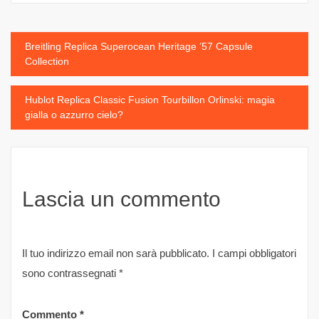
Navigazione
Breitling Replica Superocean Heritage ’57 Capsule
Collection
articoli
Hublot Replica Classic Fusion Tourbillon Orlinski: magia
gialla o azzurro cielo?
Lascia un commento
Il tuo indirizzo email non sarà pubblicato.
I campi obbligatori
sono contrassegnati
*
Commento
*