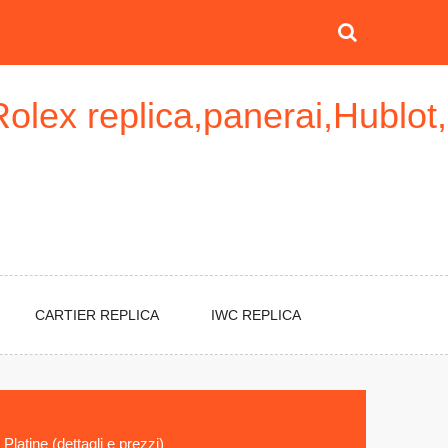
Rolex replica,panerai,Hublot,
CARTIER REPLICA
IWC REPLICA
latine (dettagli e prezzi)