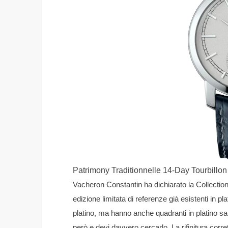
Patrimony Traditionnelle 14-Day Tourbillo
Vacheron Constantin ha dichiarato la Collection
edizione limitata di referenze già esistenti in p
platino, ma hanno anche quadranti in platino sab
però e devi davvero cercarlo. La rifinitura corret