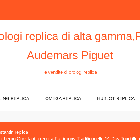
rologi replica di alta gamma,
Audemars Piguet
le vendite di orologi replica
LING REPLICA
OMEGA REPLICA
HUBLOT REPLICA
tantin replica
cheron Constantin replica Patrimony Traditionnelle 14-Day Tourbillon P