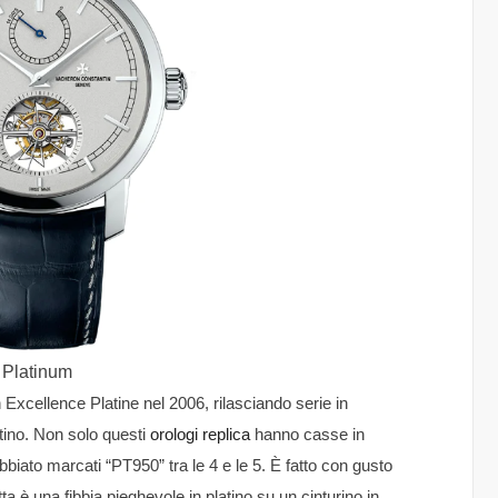
n Platinum
 Excellence Platine nel 2006, rilasciando serie in
latino. Non solo questi
orologi replica
hanno casse in
biato marcati “PT950” tra le 4 e le 5. È fatto con gusto
ta è una fibbia pieghevole in platino su un cinturino in