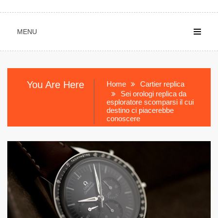
MENU
You Are Here
Home
Cartier replica
Sei orologi replica da
esploratore scomparsi il cui
destino ci piacerebbe
conoscere