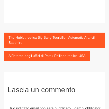
Navigazione
The Hublot replica Big Bang Tourbillon Automatic Arancil
Sapphire
articoli
All’interno degli uffici di Patek Philippe replica USA
Lascia un commento
Il tuo indirizzo email non sarà pubblicato.
I campi obbligatori