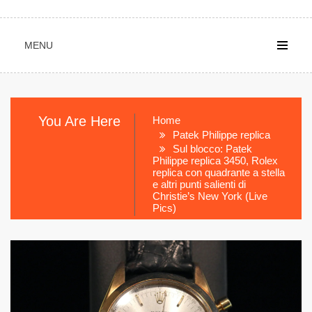
MENU
You Are Here
Home
Patek Philippe replica
Sul blocco: Patek
Philippe replica 3450, Rolex
replica con quadrante a stella
e altri punti salienti di
Christie’s New York (Live
Pics)